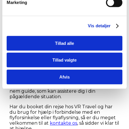
Marketing
Er flyet aflyst eller forsinket?
26. september 2017
9. juli 2019
Vis detaljer
Læs mere om dine passagerrettigheder her:
Passagerrettigheder – Dit Europa (Dansk)
Tillad alle
Passenger Rights – Your Europe (English)
Hvis du oplever bl.a. flyforsinkelser eller
Tillad valgte
flyaflysninger på din rejse, så har du nogle
pågældende passagerrettigheder, som du kan
gøre brug af overfor det europæiske
Afvis
luftfartsselskab. Dit Europa, som administreres
og opdateres af EU-kommissionen, har lavet en
nem guide, som kan assistere dig i din
pågældende situation.
Har du booket din rejse hos VR Travel og har
du brug for hjælp i forbindelse med en
flyforsinkelse eller flyaflysning, så er du meget
velkommen til at
kontakte os
, så sidder vi klar til
at hjælpe.