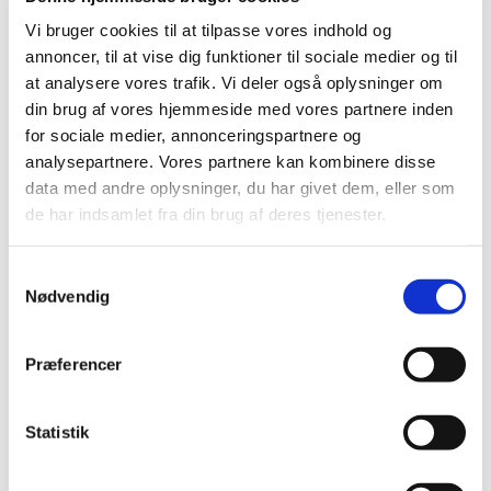
Agentforbehold
Privatlivspolitik
Vi bruger cookies til at tilpasse vores indhold og
Erklæring om datasikkerhed
annoncer, til at vise dig funktioner til sociale medier og til
(ISAE 3000-erklæring)
at analysere vores trafik. Vi deler også oplysninger om
Erklæring om datasikkerhed 2024
(ISAE 3000-erklæring)
din brug af vores hjemmeside med vores partnere inden
Erklæring om datasikkerhed 2023
for sociale medier, annonceringspartnere og
(ISAE 3000-erklæring)
analysepartnere. Vores partnere kan kombinere disse
Erklæring om datasikkerhed 2022
data med andre oplysninger, du har givet dem, eller som
(ISAE 3000-erklæring)
Erklæring om datasikkerhed 2021
de har indsamlet fra din brug af deres tjenester.
(ISAE 3000-erklæring)
Erklæring om datasikkerhed 2020
(ISAE 3000-erklæring)
Samtykkevalg
Cookiedeklaration
Nødvendig
Er dit fly aflyst eller forsinket?
VR Travel brochure
Grupperejse katalog
Præferencer
Kontakt os
Danmark
Grønland
Statistik
DA
DA
EN