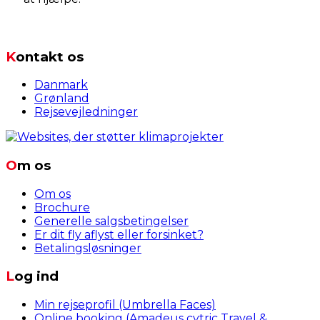
Kontakt os
Danmark
Grønland
Rejsevejledninger
Om os
Om os
Brochure
Generelle salgsbetingelser
Er dit fly aflyst eller forsinket?
Betalingsløsninger
Log ind
Min rejseprofil (Umbrella Faces)
Online booking (Amadeus cytric Travel &