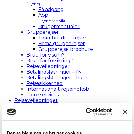
(Cytric)
Få adgang
App
(Cytric Mobile)
Brugermanualer
Grupperejser
Teambuilding rejser
Firma grupperejser
Grupperejse brochure
Brug for visum?
Brug for forsikring?
Rejsevejledninger
Betalingsløsninger – fly
Betalingsløsninger – hotel
Rejsesikkerhed
Internationalt rejseindkøb
Flere services
Rejsevejledninger
Om os
Om os
Hvorfor VR Travel
CTM Rejsebureau
Generelle salgsbetingelser
Denne hjemmeside bruger cookies