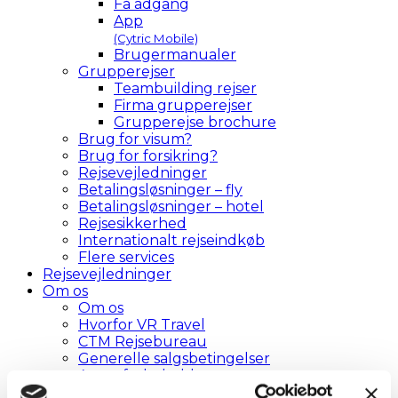
Få adgang
App
(Cytric Mobile)
Brugermanualer
Grupperejser
Teambuilding rejser
Firma grupperejser
Grupperejse brochure
Brug for visum?
Brug for forsikring?
Rejsevejledninger
Betalingsløsninger – fly
Betalingsløsninger – hotel
Rejsesikkerhed
Internationalt rejseindkøb
Flere services
Rejsevejledninger
Om os
Om os
Hvorfor VR Travel
CTM Rejsebureau
Generelle salgsbetingelser
Agentforbehold
Privatlivspolitik