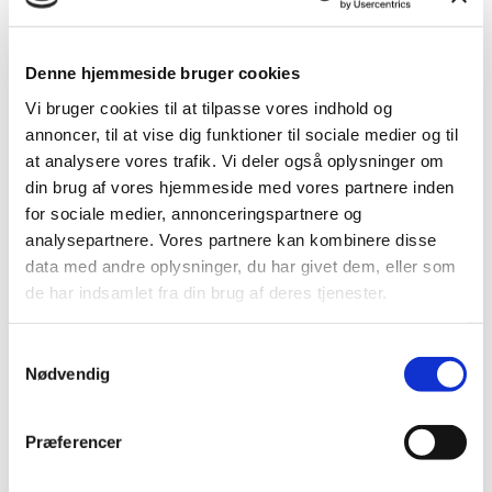
Erklæring om datasikkerhed
(ISAE 3000-erklæring)
Erklæring om datasikkerhed 2024
Denne hjemmeside bruger cookies
(ISAE 3000-erklæring)
Erklæring om datasikkerhed 2023
Vi bruger cookies til at tilpasse vores indhold og
(ISAE 3000-erklæring)
annoncer, til at vise dig funktioner til sociale medier og til
Erklæring om datasikkerhed 2022
at analysere vores trafik. Vi deler også oplysninger om
(ISAE 3000-erklæring)
Erklæring om datasikkerhed 2021
din brug af vores hjemmeside med vores partnere inden
(ISAE 3000-erklæring)
for sociale medier, annonceringspartnere og
Erklæring om datasikkerhed 2020
analysepartnere. Vores partnere kan kombinere disse
(ISAE 3000-erklæring)
Cookiedeklaration
data med andre oplysninger, du har givet dem, eller som
Er dit fly aflyst eller forsinket?
de har indsamlet fra din brug af deres tjenester.
VR Travel brochure
Grupperejse katalog
Kontakt os
Samtykkevalg
Danmark
Nødvendig
Grønland
DA
DA
Præferencer
EN