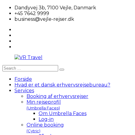
Skip
Dandyvej 3b, 7100 Vejle, Danmark
to
+45 7642 9999
content
business@vejle-rejser.dk
google
plus
twitter
facebook
linkedin
Search
Search
VR
for:
Travel
Forside
Hvad er et dansk erhvervsrejsebureau?
Services
Booking af erhvervsrejser
Min rejseprofil
(Umbrella Faces)
Om Umbrella Faces
Log-in
Online booking
(Cytric)